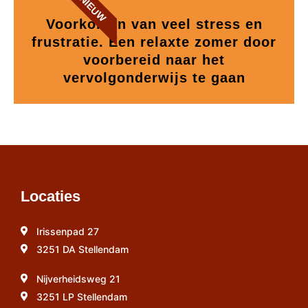
NIEUW
Voorkomen van veel stress en
frustratie. Een relaxte zomer door
voorbereid naar het
vervolgonderwijs te gaan
Locaties
Irissenpad 27
3251 DA Stellendam
Nijverheidsweg 21
3251 LP Stellendam